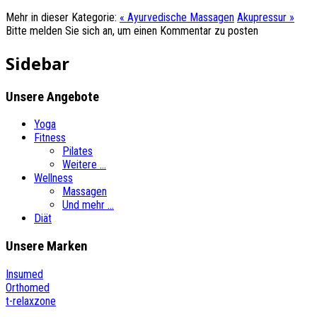
Mehr in dieser Kategorie:
« Ayurvedische Massagen
Akupressur »
Bitte melden Sie sich an, um einen Kommentar zu posten
Sidebar
Unsere
Angebote
Yoga
Fitness
Pilates
Weitere ...
Wellness
Massagen
Und mehr ...
Diät
Unsere
Marken
Insumed
Orthomed
t-relaxzone