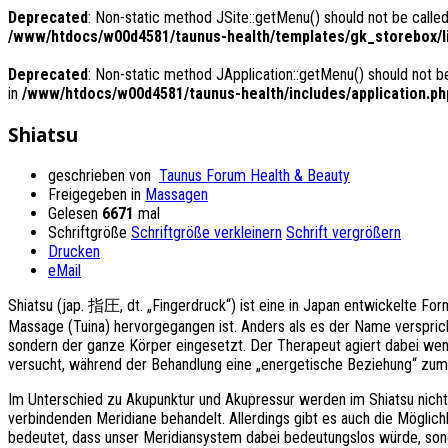
Deprecated
: Non-static method JSite::getMenu() should not be called
/www/htdocs/w00d4581/taunus-health/templates/gk_storebox/li
Deprecated
: Non-static method JApplication::getMenu() should not be
in
/www/htdocs/w00d4581/taunus-health/includes/application.ph
Shiatsu
geschrieben von
Taunus Forum Health & Beauty
Freigegeben in
Massagen
Gelesen
6671
mal
Schriftgröße
Schriftgröße verkleinern
Schrift vergrößern
Drucken
eMail
Shiatsu (jap. 指圧, dt. „Fingerdruck“) ist eine in Japan entwickelte For
Massage (Tuina) hervorgegangen ist. Anders als es der Name versprich
sondern der ganze Körper eingesetzt. Der Therapeut agiert dabei wen
versucht, während der Behandlung eine „energetische Beziehung“ zum 
Im Unterschied zu Akupunktur und Akupressur werden im Shiatsu nicht n
verbindenden Meridiane behandelt. Allerdings gibt es auch die Möglichk
bedeutet, dass unser Meridiansystem dabei bedeutungslos würde, son