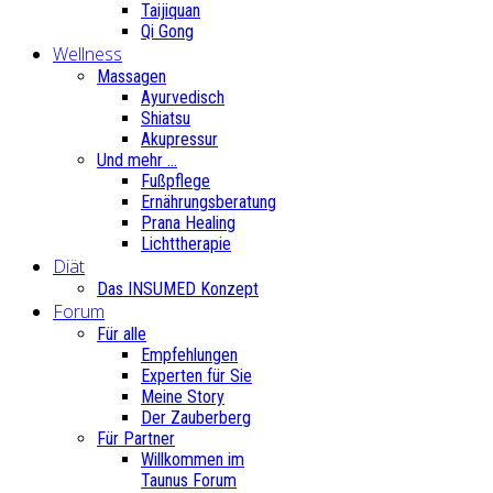
Taijiquan
Qi Gong
Wellness
Massagen
Ayurvedisch
Shiatsu
Akupressur
Und mehr ...
Fußpflege
Ernährungsberatung
Prana Healing
Lichttherapie
Diät
Das INSUMED Konzept
Forum
Für alle
Empfehlungen
Experten für Sie
Meine Story
Der Zauberberg
Für Partner
Willkommen im
Taunus Forum