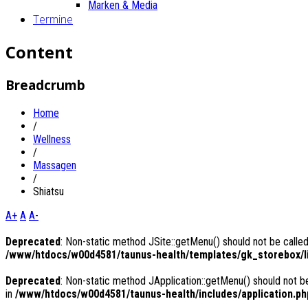
Marken & Media
Termine
Content
Breadcrumb
Home
/
Wellness
/
Massagen
/
Shiatsu
A+
A
A-
Deprecated
: Non-static method JSite::getMenu() should not be called
/www/htdocs/w00d4581/taunus-health/templates/gk_storebox/li
Deprecated
: Non-static method JApplication::getMenu() should not be
in
/www/htdocs/w00d4581/taunus-health/includes/application.ph