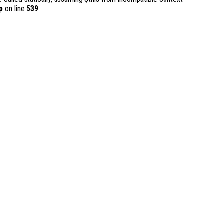
p
on line
539