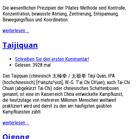
Die wesentlichen Prinzipien der Pilates-Methode sind Kontrolle,
Konzentration, bewusste Atmung, Zentrierung, Entspannung,
Bewegungsfluss und Koordination.
weiterlesen ...
Taijiquan
Schreiben Sie den ersten Kommentar!
Gelesen: 3928 mal
Das Taijiquan (chinesisch 太極拳 / 太极拳 Tàijí Quán, IPA
(hochchinesisch) [tʰaitɕitɕʰyɛn], W.-G. T’ai Chi Ch’üan), auch Tai-Chi
Chuan (abgekürzt Tai-Chi) oder chinesisches Schattenboxen
genannt, ist eine im Kaiserreich China entwickelte Kampfkunst,
die heutzutage von mehreren Millionen Menschen weltweit
praktiziert wird und damit zu den am häufigsten geübten
Kampfkünsten zählt.
weiterlesen ...
Qigong