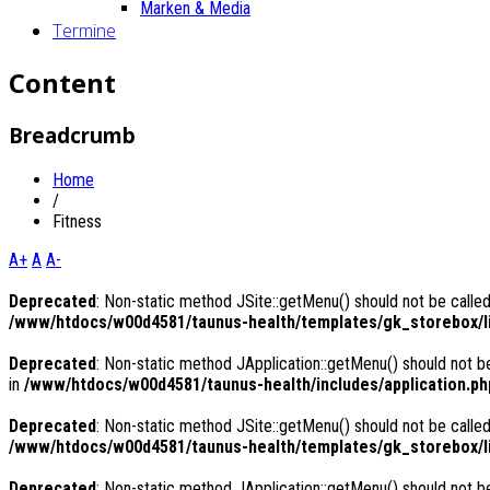
Marken & Media
Termine
Content
Breadcrumb
Home
/
Fitness
A+
A
A-
Deprecated
: Non-static method JSite::getMenu() should not be called
/www/htdocs/w00d4581/taunus-health/templates/gk_storebox/li
Deprecated
: Non-static method JApplication::getMenu() should not be
in
/www/htdocs/w00d4581/taunus-health/includes/application.ph
Deprecated
: Non-static method JSite::getMenu() should not be called
/www/htdocs/w00d4581/taunus-health/templates/gk_storebox/li
Deprecated
: Non-static method JApplication::getMenu() should not be