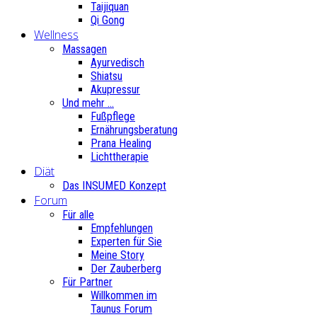
Taijiquan
Qi Gong
Wellness
Massagen
Ayurvedisch
Shiatsu
Akupressur
Und mehr ...
Fußpflege
Ernährungsberatung
Prana Healing
Lichttherapie
Diät
Das INSUMED Konzept
Forum
Für alle
Empfehlungen
Experten für Sie
Meine Story
Der Zauberberg
Für Partner
Willkommen im
Taunus Forum