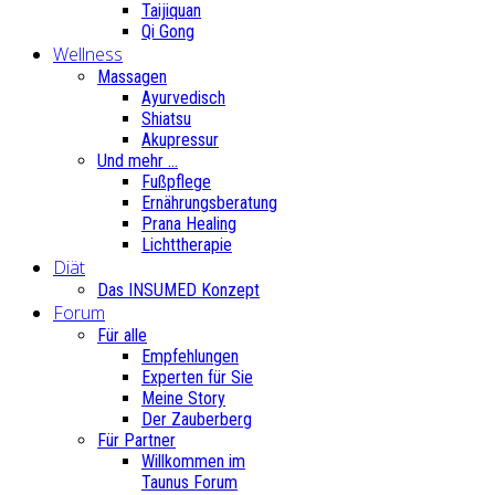
Taijiquan
Qi Gong
Wellness
Massagen
Ayurvedisch
Shiatsu
Akupressur
Und mehr ...
Fußpflege
Ernährungsberatung
Prana Healing
Lichttherapie
Diät
Das INSUMED Konzept
Forum
Für alle
Empfehlungen
Experten für Sie
Meine Story
Der Zauberberg
Für Partner
Willkommen im
Taunus Forum