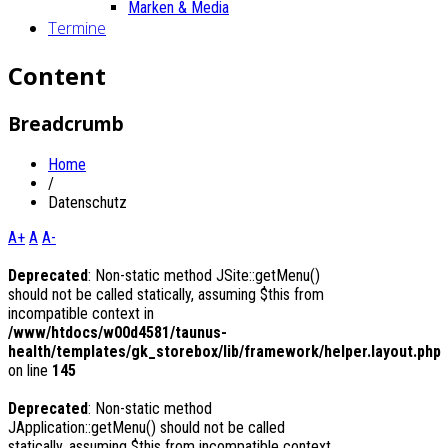
Marken & Media
Termine
Content
Breadcrumb
Home
/
Datenschutz
A+
A
A-
Deprecated
: Non-static method JSite::getMenu()
should not be called statically, assuming $this from
incompatible context in
/www/htdocs/w00d4581/taunus-
health/templates/gk_storebox/lib/framework/helper.layout.php
on line
145
Deprecated
: Non-static method
JApplication::getMenu() should not be called
statically, assuming $this from incompatible context