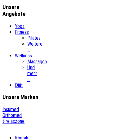
Unsere
Angebote
Yoga
Fitness
Pilates
Weitere
...
Wellness
Massagen
Und
mehr
...
Diät
Unsere
Marken
Insumed
Orthomed
t-relaxzone
Kontakt