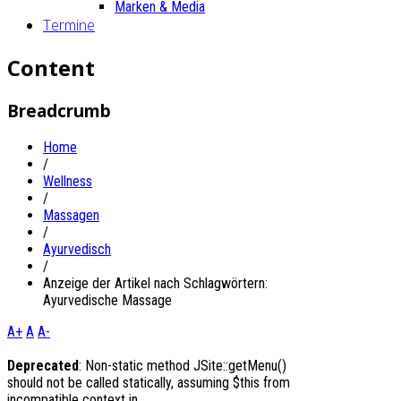
Marken & Media
Termine
Content
Breadcrumb
Home
/
Wellness
/
Massagen
/
Ayurvedisch
/
Anzeige der Artikel nach Schlagwörtern:
Ayurvedische Massage
A+
A
A-
Deprecated
: Non-static method JSite::getMenu()
should not be called statically, assuming $this from
incompatible context in