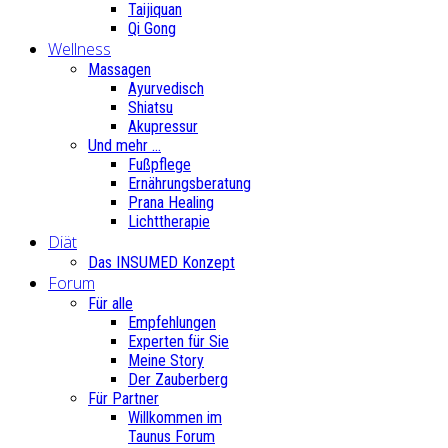
Taijiquan
Qi Gong
Wellness
Massagen
Ayurvedisch
Shiatsu
Akupressur
Und mehr ...
Fußpflege
Ernährungsberatung
Prana Healing
Lichttherapie
Diät
Das INSUMED Konzept
Forum
Für alle
Empfehlungen
Experten für Sie
Meine Story
Der Zauberberg
Für Partner
Willkommen im
Taunus Forum